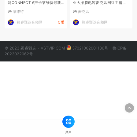
能CONNECT 6声卡莱维特最新
业大振膜电容麦克风网红主播唱
款
歌话筒
莱维特
麦克风
颖睿甄选音频网
C币
颖睿甄选音频网
© 2023 颖睿甄选 - VSTVIP.COM
37021002001136号
鲁ICP备
2023022062号
菜单