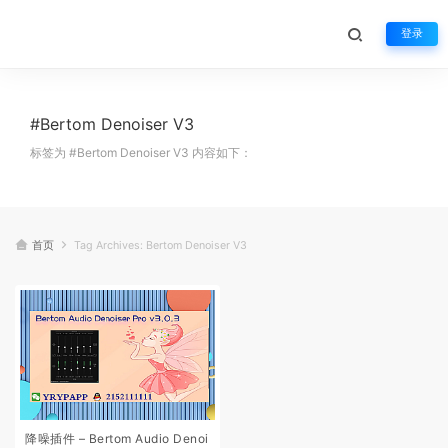
登录
#Bertom Denoiser V3
标签为 #Bertom Denoiser V3 内容如下：
首页
Tag Archives: Bertom Denoiser V3
降噪插件 – Bertom Audio Denoi