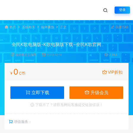
登录
首页
系统相关
媒体播放
正文
我要投稿
全民K歌电脑版-K歌电脑版下载~全民K歌官网
颖睿甄选音频网
2023-12-14
2,964
0
VIP折扣
¥
C币
立即下载
升级会员
下载不了？请联系网站客服提交链接错误！
增值服务：